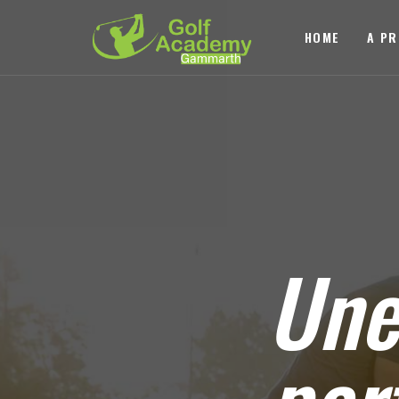
HOME
A P
Un