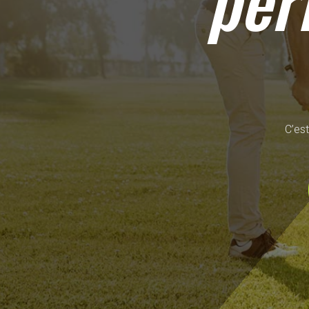
per
C’est