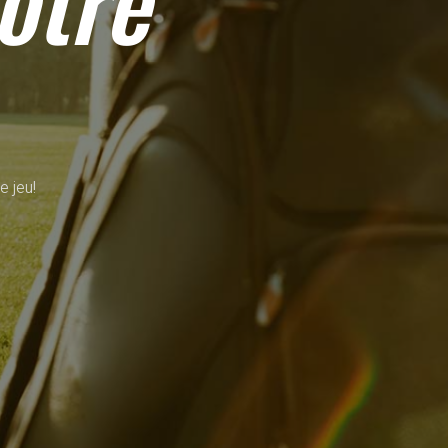
otre
e jeu!