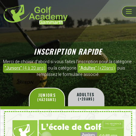
INSCRIPTION RAPIDE
Merci de choisir d'abord si vous faites l'inscription pour la catégorie
"Juniors"
(4 à 20 ans)
ou la catégorie
"Adultes"
(+20ans)
puis
remplissez le formulaire associé.
ADULTES
JUNIORS
(+20ANS)
(4À20ANS)