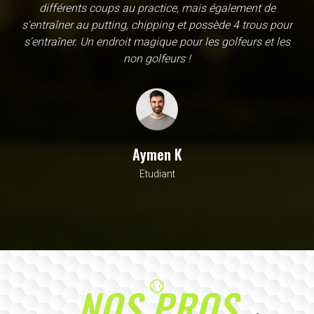
une école, en fait c'est un practice exceptionnel. il y a
évidemment un pratique classic sur tapis mais aussi
un sur herbe, des zones pour le chipping, les bumqers...
Vous y avez pensé, c'est à l'academy. Il n'y a pas assez
de superlatif pour décrire la qualité, la diversité et la
beauté de ce site
Sarrah M
Avocat
NOS PROS