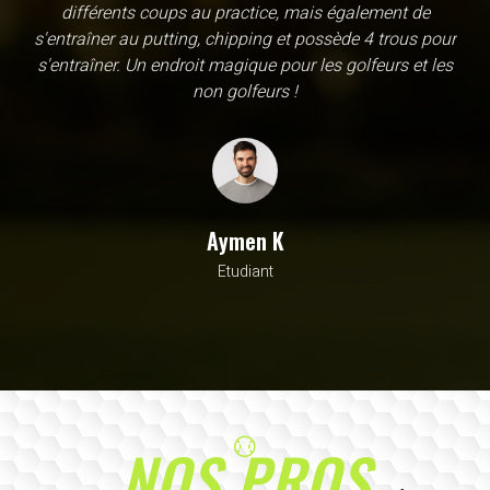
une école, en fait c'est un practice exceptionnel. il y a
évidemment un pratique classic sur tapis mais aussi
un sur herbe, des zones pour le chipping, les bumqers...
Vous y avez pensé, c'est à l'academy. Il n'y a pas assez
de superlatif pour décrire la qualité, la diversité et la
beauté de ce site
Sarrah M
Avocat
NOS PROS