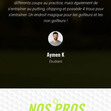
une école, en fait c'est un practice exceptionnel. il y a
évidemment un pratique classic sur tapis mais aussi
un sur herbe, des zones pour le chipping, les bumqers...
Vous y avez pensé, c'est à l'academy. Il n'y a pas assez
de superlatif pour décrire la qualité, la diversité et la
beauté de ce site
Sarrah M
Avocat
NOS PROS