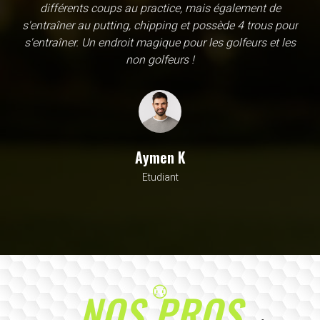
une école, en fait c'est un practice exceptionnel. il y a
évidemment un pratique classic sur tapis mais aussi
un sur herbe, des zones pour le chipping, les bumqers...
Vous y avez pensé, c'est à l'academy. Il n'y a pas assez
de superlatif pour décrire la qualité, la diversité et la
beauté de ce site
Sarrah M
Avocat
NOS PROS