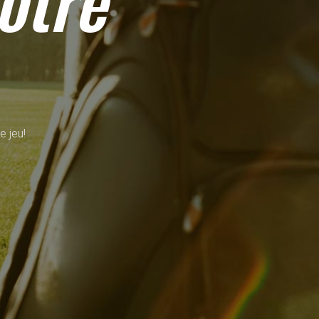
otre
e jeu!