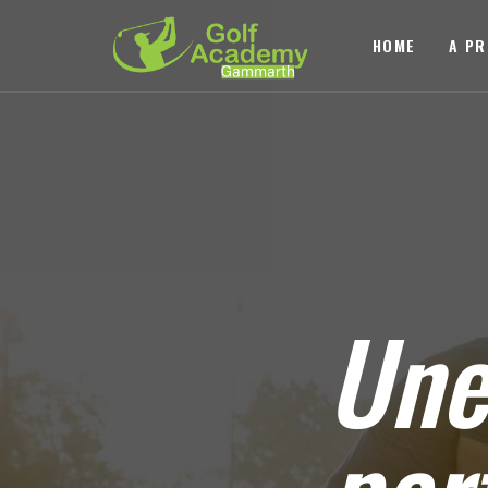
HOME
A P
Un