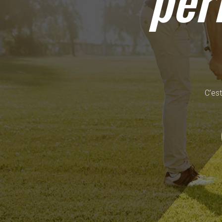
per
C’est