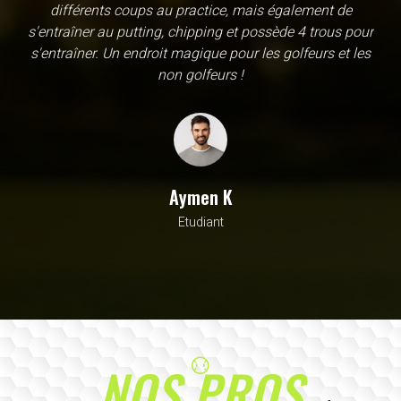
une école, en fait c'est un practice exceptionnel. il y a
évidemment un pratique classic sur tapis mais aussi
un sur herbe, des zones pour le chipping, les bumqers...
Vous y avez pensé, c'est à l'academy. Il n'y a pas assez
de superlatif pour décrire la qualité, la diversité et la
beauté de ce site
Sarrah M
Avocat
NOS PROS