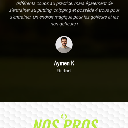
une école, en fait c'est un practice exceptionnel. il y a
évidemment un pratique classic sur tapis mais aussi
un sur herbe, des zones pour le chipping, les bumqers...
Vous y avez pensé, c'est à l'academy. Il n'y a pas assez
de superlatif pour décrire la qualité, la diversité et la
beauté de ce site
Sarrah M
Avocat
NOS PROS