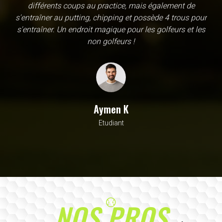
une école, en fait c'est un practice exceptionnel. il y a
évidemment un pratique classic sur tapis mais aussi
un sur herbe, des zones pour le chipping, les bumqers...
Vous y avez pensé, c'est à l'academy. Il n'y a pas assez
de superlatif pour décrire la qualité, la diversité et la
beauté de ce site
Sarrah M
Avocat
NOS PROS