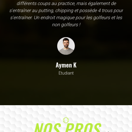
une école, en fait c'est un practice exceptionnel. il y a
évidemment un pratique classic sur tapis mais aussi
un sur herbe, des zones pour le chipping, les bumqers...
Vous y avez pensé, c'est à l'academy. Il n'y a pas assez
de superlatif pour décrire la qualité, la diversité et la
beauté de ce site
Sarrah M
Avocat
NOS PROS