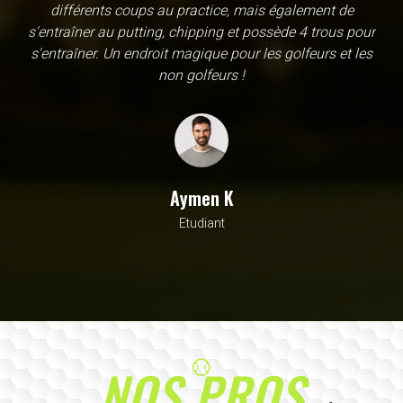
une école, en fait c'est un practice exceptionnel. il y a
évidemment un pratique classic sur tapis mais aussi
un sur herbe, des zones pour le chipping, les bumqers...
Vous y avez pensé, c'est à l'academy. Il n'y a pas assez
de superlatif pour décrire la qualité, la diversité et la
beauté de ce site
Sarrah M
Avocat
NOS PROS