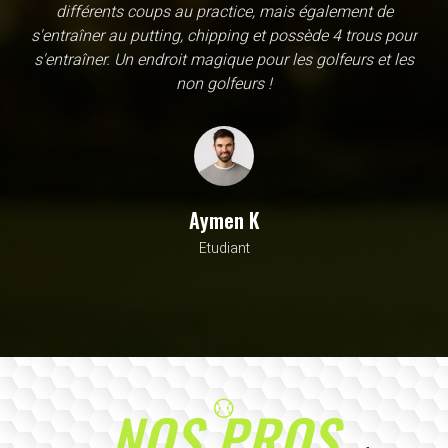
une école, en fait c'est un practice exceptionnel. il y a
évidemment un pratique classic sur tapis mais aussi
un sur herbe, des zones pour le chipping, les bumqers...
Vous y avez pensé, c'est à l'academy. Il n'y a pas assez
de superlatif pour décrire la qualité, la diversité et la
beauté de ce site
Sarrah M
Avocat
NOS PROS