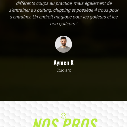
une école, en fait c'est un practice exceptionnel. il y a
évidemment un pratique classic sur tapis mais aussi
un sur herbe, des zones pour le chipping, les bumqers...
Vous y avez pensé, c'est à l'academy. Il n'y a pas assez
de superlatif pour décrire la qualité, la diversité et la
beauté de ce site
Sarrah M
Avocat
NOS PROS