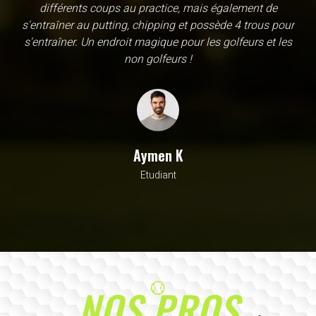
une école, en fait c'est un practice exceptionnel. il y a
évidemment un pratique classic sur tapis mais aussi
un sur herbe, des zones pour le chipping, les bumqers...
Vous y avez pensé, c'est à l'academy. Il n'y a pas assez
de superlatif pour décrire la qualité, la diversité et la
beauté de ce site
Sarrah M
Avocat
NOS PROS