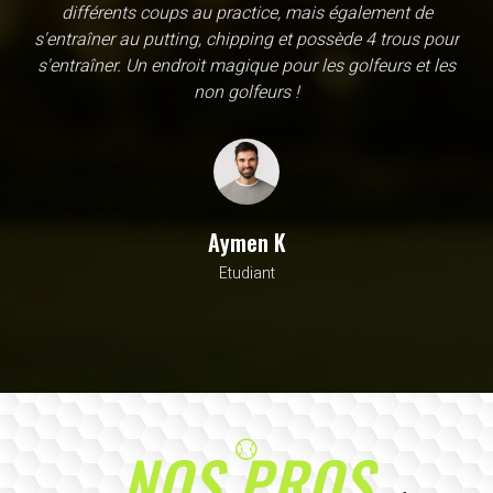
une école, en fait c'est un practice exceptionnel. il y a
évidemment un pratique classic sur tapis mais aussi
un sur herbe, des zones pour le chipping, les bumqers...
Vous y avez pensé, c'est à l'academy. Il n'y a pas assez
de superlatif pour décrire la qualité, la diversité et la
beauté de ce site
Sarrah M
Avocat
NOS PROS