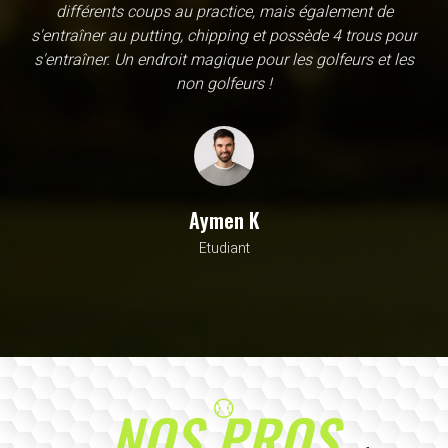
une école, en fait c'est un practice exceptionnel. il y a
évidemment un pratique classic sur tapis mais aussi
un sur herbe, des zones pour le chipping, les bumqers...
Vous y avez pensé, c'est à l'academy. Il n'y a pas assez
de superlatif pour décrire la qualité, la diversité et la
beauté de ce site
Sarrah M
Avocat
NOS PROS