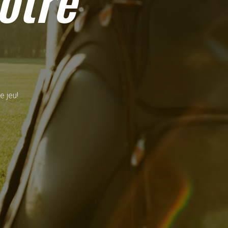
otre
e jeu!