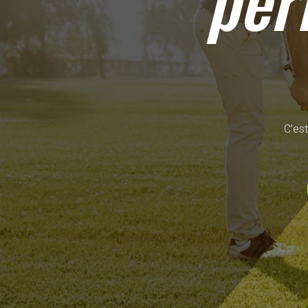
per
C’est