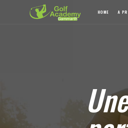
HOME
A P
Un