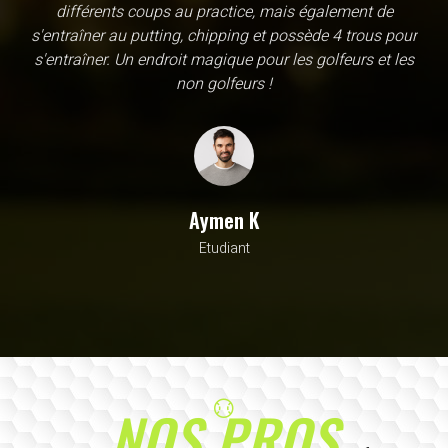
une école, en fait c'est un practice exceptionnel. il y a
évidemment un pratique classic sur tapis mais aussi
un sur herbe, des zones pour le chipping, les bumqers...
Vous y avez pensé, c'est à l'academy. Il n'y a pas assez
de superlatif pour décrire la qualité, la diversité et la
beauté de ce site
Sarrah M
Avocat
NOS PROS