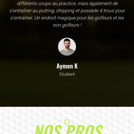
une école, en fait c'est un practice exceptionnel. il y a
évidemment un pratique classic sur tapis mais aussi
un sur herbe, des zones pour le chipping, les bumqers...
Vous y avez pensé, c'est à l'academy. Il n'y a pas assez
de superlatif pour décrire la qualité, la diversité et la
beauté de ce site
Sarrah M
Avocat
NOS PROS