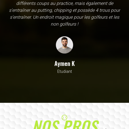
une école, en fait c'est un practice exceptionnel. il y a
évidemment un pratique classic sur tapis mais aussi
un sur herbe, des zones pour le chipping, les bumqers...
Vous y avez pensé, c'est à l'academy. Il n'y a pas assez
de superlatif pour décrire la qualité, la diversité et la
beauté de ce site
Sarrah M
Avocat
NOS PROS