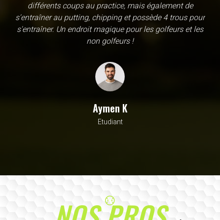
une école, en fait c'est un practice exceptionnel. il y a
évidemment un pratique classic sur tapis mais aussi
un sur herbe, des zones pour le chipping, les bumqers...
Vous y avez pensé, c'est à l'academy. Il n'y a pas assez
de superlatif pour décrire la qualité, la diversité et la
beauté de ce site
Sarrah M
Avocat
NOS PROS