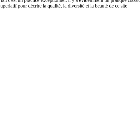
c'est un practice exceptionnel. il y a évidemment un pratique classic s
erlatif pour décrire la qualité, la diversité et la beauté de ce site