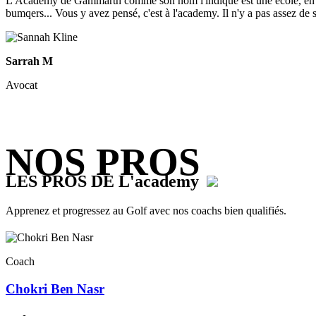
L'Academy de Gammarth comme son nom l'indique est une école, en fait 
bumqers... Vous y avez pensé, c'est à l'academy. Il n'y a pas assez de sup
Sarrah M
Avocat
NOS PROS
LES PROS DE L'academy
Apprenez et progressez au Golf avec nos coachs bien qualifiés.
Coach
Chokri Ben Nasr