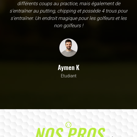
une école, en fait c'est un practice exceptionnel. il y a
évidemment un pratique classic sur tapis mais aussi
un sur herbe, des zones pour le chipping, les bumqers...
Vous y avez pensé, c'est à l'academy. Il n'y a pas assez
de superlatif pour décrire la qualité, la diversité et la
beauté de ce site
Sarrah M
Avocat
NOS PROS