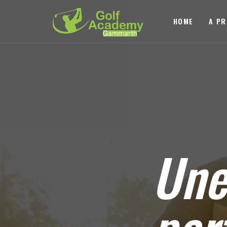
HOME
A P
Un