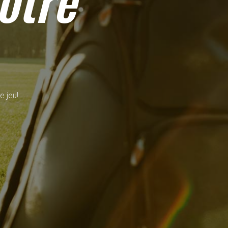
otre
e jeu!