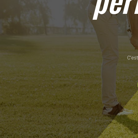
per
C’est