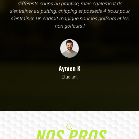
une école, en fait c'est un practice exceptionnel. il y a
évidemment un pratique classic sur tapis mais aussi
un sur herbe, des zones pour le chipping, les bumqers...
Vous y avez pensé, c'est à l'academy. Il n'y a pas assez
de superlatif pour décrire la qualité, la diversité et la
beauté de ce site
Sarrah M
Avocat
NOS PROS