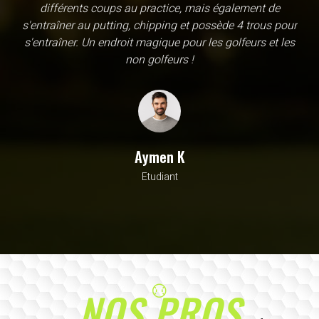
une école, en fait c'est un practice exceptionnel. il y a
évidemment un pratique classic sur tapis mais aussi
un sur herbe, des zones pour le chipping, les bumqers...
Vous y avez pensé, c'est à l'academy. Il n'y a pas assez
de superlatif pour décrire la qualité, la diversité et la
beauté de ce site
Sarrah M
Avocat
NOS PROS