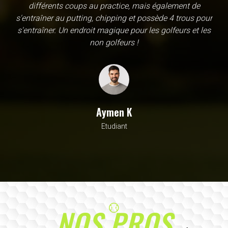
une école, en fait c'est un practice exceptionnel. il y a
évidemment un pratique classic sur tapis mais aussi
un sur herbe, des zones pour le chipping, les bumqers...
Vous y avez pensé, c'est à l'academy. Il n'y a pas assez
de superlatif pour décrire la qualité, la diversité et la
beauté de ce site
Sarrah M
Avocat
NOS PROS