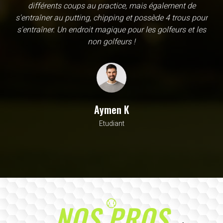
une école, en fait c'est un practice exceptionnel. il y a
évidemment un pratique classic sur tapis mais aussi
un sur herbe, des zones pour le chipping, les bumqers...
Vous y avez pensé, c'est à l'academy. Il n'y a pas assez
de superlatif pour décrire la qualité, la diversité et la
beauté de ce site
Sarrah M
Avocat
NOS PROS