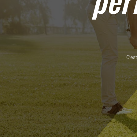
per
C’est