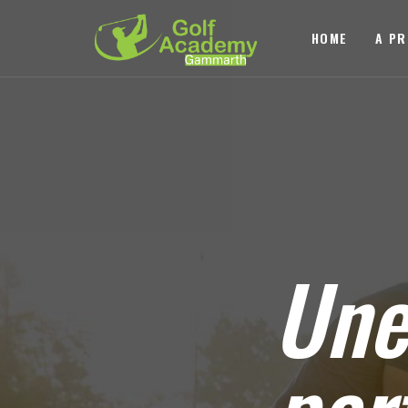
HOME
A P
Un