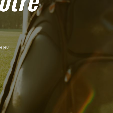
otre
e jeu!