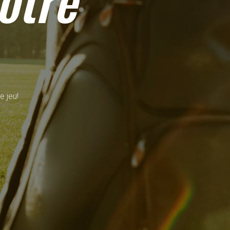
otre
e jeu!