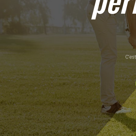
per
C’est