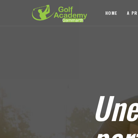
HOME
A P
Un