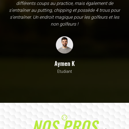
une école, en fait c'est un practice exceptionnel. il y a
évidemment un pratique classic sur tapis mais aussi
un sur herbe, des zones pour le chipping, les bumqers...
Vous y avez pensé, c'est à l'academy. Il n'y a pas assez
de superlatif pour décrire la qualité, la diversité et la
beauté de ce site
Sarrah M
Avocat
NOS PROS