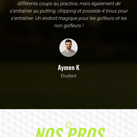
une école, en fait c'est un practice exceptionnel. il y a
évidemment un pratique classic sur tapis mais aussi
un sur herbe, des zones pour le chipping, les bumqers...
Vous y avez pensé, c'est à l'academy. Il n'y a pas assez
de superlatif pour décrire la qualité, la diversité et la
beauté de ce site
Sarrah M
Avocat
NOS PROS