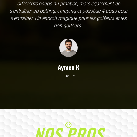
une école, en fait c'est un practice exceptionnel. il y a
évidemment un pratique classic sur tapis mais aussi
un sur herbe, des zones pour le chipping, les bumqers...
Vous y avez pensé, c'est à l'academy. Il n'y a pas assez
de superlatif pour décrire la qualité, la diversité et la
beauté de ce site
Sarrah M
Avocat
NOS PROS