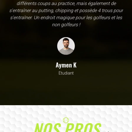
une école, en fait c'est un practice exceptionnel. il y a
évidemment un pratique classic sur tapis mais aussi
un sur herbe, des zones pour le chipping, les bumqers...
Vous y avez pensé, c'est à l'academy. Il n'y a pas assez
de superlatif pour décrire la qualité, la diversité et la
beauté de ce site
Sarrah M
Avocat
NOS PROS