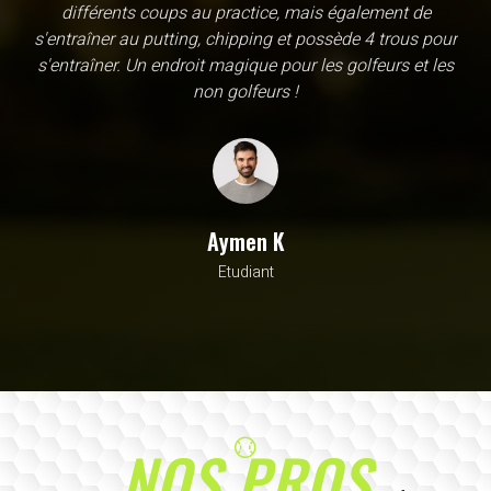
une école, en fait c'est un practice exceptionnel. il y a
évidemment un pratique classic sur tapis mais aussi
un sur herbe, des zones pour le chipping, les bumqers...
Vous y avez pensé, c'est à l'academy. Il n'y a pas assez
de superlatif pour décrire la qualité, la diversité et la
beauté de ce site
Sarrah M
Avocat
NOS PROS