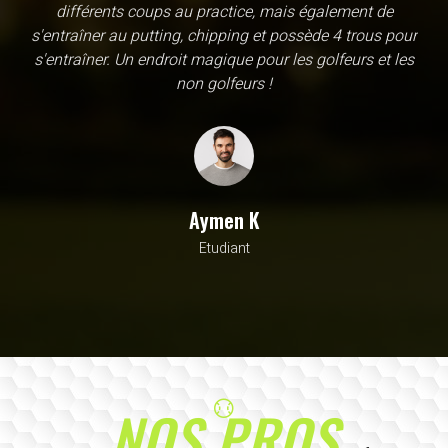
une école, en fait c'est un practice exceptionnel. il y a
évidemment un pratique classic sur tapis mais aussi
un sur herbe, des zones pour le chipping, les bumqers...
Vous y avez pensé, c'est à l'academy. Il n'y a pas assez
de superlatif pour décrire la qualité, la diversité et la
beauté de ce site
Sarrah M
Avocat
NOS PROS