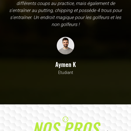
une école, en fait c'est un practice exceptionnel. il y a
évidemment un pratique classic sur tapis mais aussi
un sur herbe, des zones pour le chipping, les bumqers...
Vous y avez pensé, c'est à l'academy. Il n'y a pas assez
de superlatif pour décrire la qualité, la diversité et la
beauté de ce site
Sarrah M
Avocat
NOS PROS