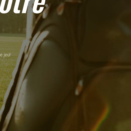
otre
e jeu!