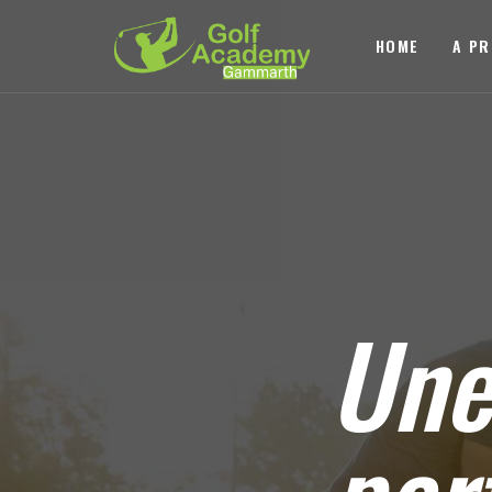
HOME
A P
Un