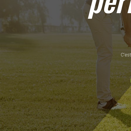
per
C’est