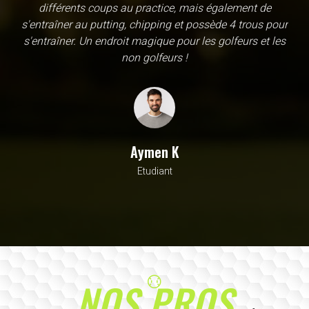
une école, en fait c'est un practice exceptionnel. il y a
évidemment un pratique classic sur tapis mais aussi
un sur herbe, des zones pour le chipping, les bumqers...
Vous y avez pensé, c'est à l'academy. Il n'y a pas assez
de superlatif pour décrire la qualité, la diversité et la
beauté de ce site
Sarrah M
Avocat
NOS PROS