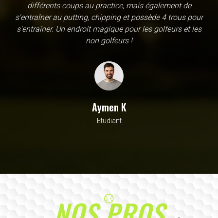
une école, en fait c'est un practice exceptionnel. il y a
évidemment un pratique classic sur tapis mais aussi
un sur herbe, des zones pour le chipping, les bumqers...
Vous y avez pensé, c'est à l'academy. Il n'y a pas assez
de superlatif pour décrire la qualité, la diversité et la
beauté de ce site
Sarrah M
Avocat
NOS PROS