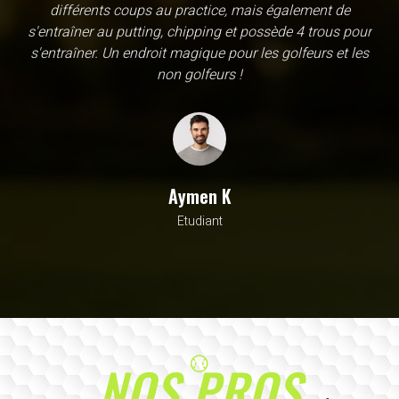
une école, en fait c'est un practice exceptionnel. il y a
évidemment un pratique classic sur tapis mais aussi
un sur herbe, des zones pour le chipping, les bumqers...
Vous y avez pensé, c'est à l'academy. Il n'y a pas assez
de superlatif pour décrire la qualité, la diversité et la
beauté de ce site
Sarrah M
Avocat
NOS PROS