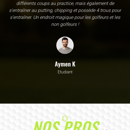
une école, en fait c'est un practice exceptionnel. il y a
évidemment un pratique classic sur tapis mais aussi
un sur herbe, des zones pour le chipping, les bumqers...
Vous y avez pensé, c'est à l'academy. Il n'y a pas assez
de superlatif pour décrire la qualité, la diversité et la
beauté de ce site
Sarrah M
Avocat
NOS PROS