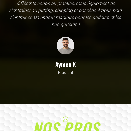
une école, en fait c'est un practice exceptionnel. il y a
évidemment un pratique classic sur tapis mais aussi
un sur herbe, des zones pour le chipping, les bumqers...
Vous y avez pensé, c'est à l'academy. Il n'y a pas assez
de superlatif pour décrire la qualité, la diversité et la
beauté de ce site
Sarrah M
Avocat
NOS PROS